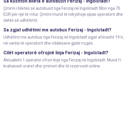
Sa kushton bileta e autobusit Ferizaj - Ingolstadt?
Çmimi i biletës së autobusit nga Ferizaj në Ingolstadt fillon nga 70
EUR për një të rritur. Çmimi mund të ndryshojë sipas operatorit dhe
datës së udhëtimit.
Sa zgjat udhëtimi me autobus Ferizaj - Ingolstadt?
Udhëtimi me autobus nga Ferizaj në Ingolstadt zgjat afërsisht 19 h,
në varësi të operatorit dhe ndalesave gjatë rrugës.
Cilët operatorë ofrojnë linja Ferizaj - Ingolstadt?
Aktualisht 1 operator ofron linjë nga Ferizaj në Ingolstadt. Mund t'i
krahasosh oraret dhe çmimet dhe të rezervosh online.