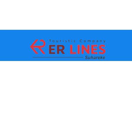
Metodat e pagesës:
Top destinacionet
Linqet Kryesore
Destinacioni me qytet
Kontakti
Destinacioni me shtet
Rreth Nesh