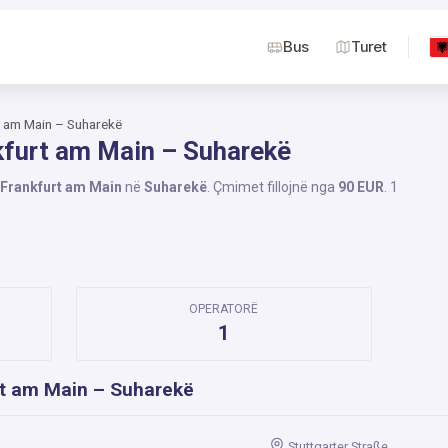
Bus
Turet
t am Main – Suharekë
kfurt am Main – Suharekë
Frankfurt am Main
në
Suharekë
. Çmimet fillojnë nga
90 EUR
. 1
OPERATORË
1
rt am Main – Suharekë
Stuttgarter Straße