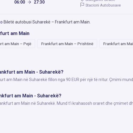
06:00
27:30
Stacioni Autobusave
ko
Biletë autobusi Suharekë – Frankfurt am Main
.
kfurt am Main
urt am Main – Pejë
Frankfurt am Main – Prishtinë
Frankfurt am Mai
rankfurt am Main - Suharekë?
furt am Main në Suharekë fillon nga 90 EUR për një të rritur. Çmimi mund
rankfurt am Main - Suharekë?
Frankfurt am Main në Suharekë. Mund t'i krahasosh oraret dhe çmimet dh