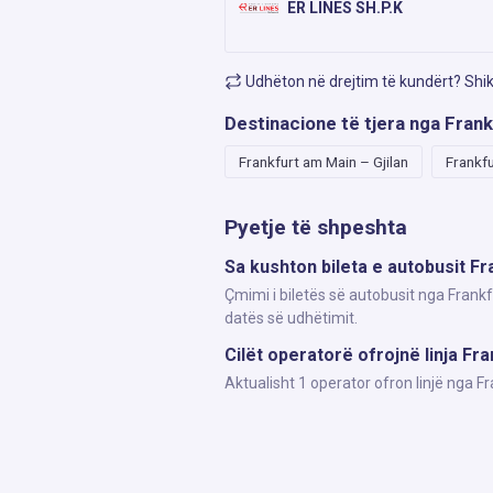
ER LINES SH.P.K
Udhëton në drejtim të kundërt? Shi
Destinacione të tjera nga Fran
Frankfurt am Main – Gjilan
Frankf
Pyetje të shpeshta
Sa kushton bileta e autobusit F
Çmimi i biletës së autobusit nga Frank
datës së udhëtimit.
Cilët operatorë ofrojnë linja F
Aktualisht 1 operator ofron linjë nga 