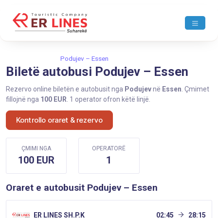
Ballina
Podujev
Podujev – Essen
Biletë autobusi Podujev – Essen
Rezervo online biletën e autobusit nga
Podujev
në
Essen
. Çmimet
fillojnë nga
100 EUR
. 1 operator ofron këtë linjë.
Kontrollo oraret & rezervo
ÇMIMI NGA
OPERATORË
100 EUR
1
Oraret e autobusit Podujev – Essen
ER LINES SH.P.K
02:45
28:15