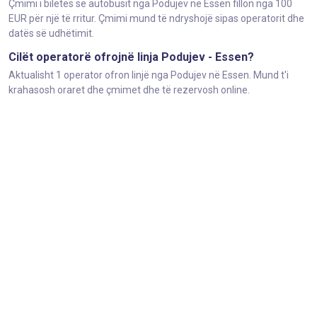
Çmimi i biletës së autobusit nga Podujev në Essen fillon nga 100
EUR për një të rritur. Çmimi mund të ndryshojë sipas operatorit dhe
datës së udhëtimit.
Cilët operatorë ofrojnë linja Podujev - Essen?
Aktualisht 1 operator ofron linjë nga Podujev në Essen. Mund t'i
krahasosh oraret dhe çmimet dhe të rezervosh online.