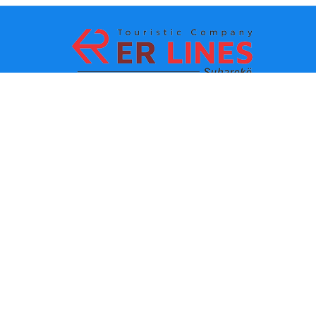
Metodat e pagesës:
Top destinacionet
Linqet Kryesore
Destinacioni me qytet
Kontakti
Destinacioni me shtet
Rreth Nesh
Lajmet e fundit
Politikat dhe kushtet e
përdorimit