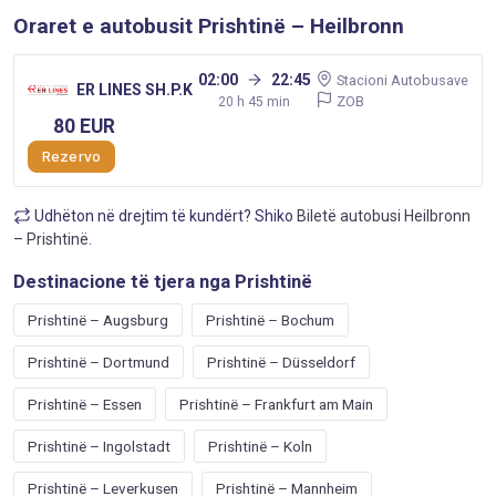
Oraret e autobusit Prishtinë – Heilbronn
02:00
22:45
Stacioni Autobusave
ER LINES SH.P.K
ZOB
20 h 45 min
80 EUR
Rezervo
Udhëton në drejtim të kundërt? Shiko
Biletë autobusi Heilbronn
– Prishtinë
.
Destinacione të tjera nga Prishtinë
Prishtinë – Augsburg
Prishtinë – Bochum
Prishtinë – Dortmund
Prishtinë – Düsseldorf
Prishtinë – Essen
Prishtinë – Frankfurt am Main
Prishtinë – Ingolstadt
Prishtinë – Koln
Prishtinë – Leverkusen
Prishtinë – Mannheim