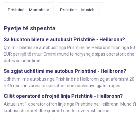
Prishtinë – Montabaur
Prishtinë – Munich
Pyetje të shpeshta
Sa kushton bileta e autobusit Prishtinë - Heilbronn?
Çmimi i biletës së autobusit nga Prishtinë në Heilbronn fillon nga 80
EUR për një të rritur. Çmimi mund të ndryshojë sipas operatorit dhe
datës së udhëtimit.
Sa zgjat udhëtimi me autobus Prishtinë - Heilbronn?
Udhëtimi me autobus nga Prishtinë në Heilbronn zgjat afërsisht 20
h 45 min, në varësi të operatorit dhe ndalesave gjatë rrugës.
Cilët operatorë ofrojnë linja Prishtinë - Heilbronn?
Aktualisht 1 operator ofron linjë nga Prishtinë në Heilbronn. Mund t'i
krahasosh oraret dhe çmimet dhe të rezervosh online.