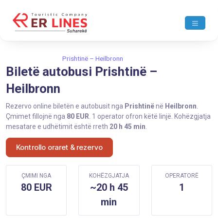
Ballina
Prishtinë
Prishtinë – Heilbronn
Biletë autobusi Prishtinë –
Heilbronn
Rezervo online biletën e autobusit nga
Prishtinë
në
Heilbronn
.
Çmimet fillojnë nga
80 EUR
. 1 operator ofron këtë linjë. Kohëzgjatja
mesatare e udhëtimit është rreth
20 h 45 min
.
Kontrollo oraret & rezervo
ÇMIMI NGA
KOHËZGJATJA
OPERATORË
80 EUR
~20 h 45
1
min