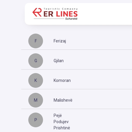
F
Ferizaj
G
Gjilan
K
Komoran
M
Malishevë
Pejë
P
Podujev
Prishtinë