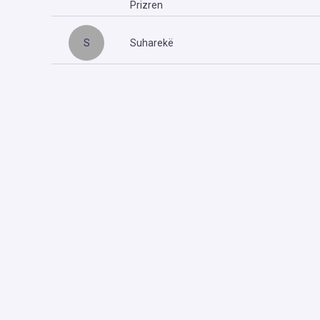
Prizren
S
Suharekë