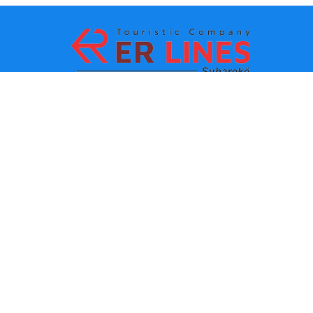
La méthode de paiement:
Les TOPS destinations
Les lignes principaux
Destination par ville
Le contacte
Destination par état
Autour de nous
Dernières informations
Les conditions èglements
d’utilisation