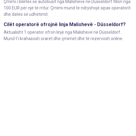
Çmimi i biletës së autobusit nga Malishevë në Düsseldorf fillon nga
100 EUR për një të rritur. Çmimi mund të ndryshojë sipas operatorit
dhe datës së udhëtimit.
Cilët operatorë ofrojnë linja Malishevë - Düsseldorf?
Aktualisht 1 operator ofron linjë nga Malishevë në Düsseldorf.
Mund t'i krahasosh oraret dhe çmimet dhe të rezervosh online.