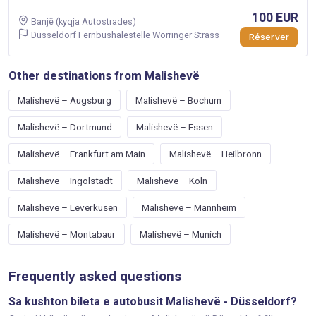
100 EUR
Banjë (kyqja Autostrades)
Düsseldorf Fernbushalestelle Worringer Strass
Réserver
Other destinations from Malishevë
Malishevë – Augsburg
Malishevë – Bochum
Malishevë – Dortmund
Malishevë – Essen
Malishevë – Frankfurt am Main
Malishevë – Heilbronn
Malishevë – Ingolstadt
Malishevë – Koln
Malishevë – Leverkusen
Malishevë – Mannheim
Malishevë – Montabaur
Malishevë – Munich
Frequently asked questions
Sa kushton bileta e autobusit Malishevë - Düsseldorf?