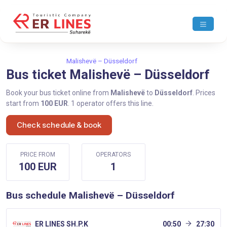
Home
Malishevë
Malishevë – Düsseldorf
Bus ticket Malishevë – Düsseldorf
Book your bus ticket online from
Malishevë
to
Düsseldorf
. Prices
start from
100 EUR
. 1 operator offers this line.
Check schedule & book
PRICE FROM
OPERATORS
100 EUR
1
Bus schedule Malishevë – Düsseldorf
ER LINES SH.P.K
00:50
27:30