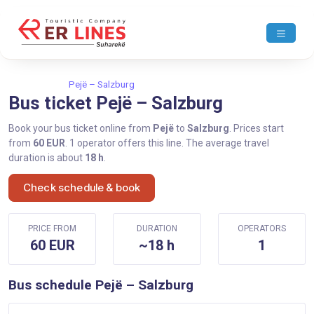
Home
Pejë
Pejë – Salzburg
Bus ticket Pejë – Salzburg
Book your bus ticket online from
Pejë
to
Salzburg
. Prices start
from
60 EUR
. 1 operator offers this line. The average travel
duration is about
18 h
.
Check schedule & book
PRICE FROM
DURATION
OPERATORS
60 EUR
~18 h
1
Bus schedule Pejë – Salzburg