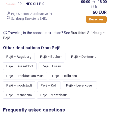
00:00
18:00
ER LINES SH.P.K
18 h
60 EUR
Pejë Stacioni Autobusave P1
Salzburg Tankstella SHEL
Réserver
Traveling in the opposite direction? See
Bus ticket Salzburg –
Pejë
.
Other destinations from Pejë
Pejë – Augsburg
Pejë – Bochum
Pejë – Dortmund
Pejë – Düsseldorf
Pejë – Essen
Pejë – Frankfurt am Main
Pejë – Heilbronn
Pejë – Ingolstadt
Pejë – Koln
Pejë – Leverkusen
Pejë – Mannheim
Pejë – Montabaur
Frequently asked questions