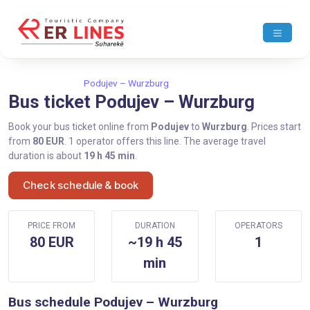
Home
Podujev
Podujev – Wurzburg
Bus ticket Podujev – Wurzburg
Book your bus ticket online from
Podujev
to
Wurzburg
. Prices start
from
80 EUR
. 1 operator offers this line. The average travel
duration is about
19 h 45 min
.
Check schedule & book
PRICE FROM
DURATION
OPERATORS
80 EUR
~19 h 45
1
min
Bus schedule Podujev – Wurzburg