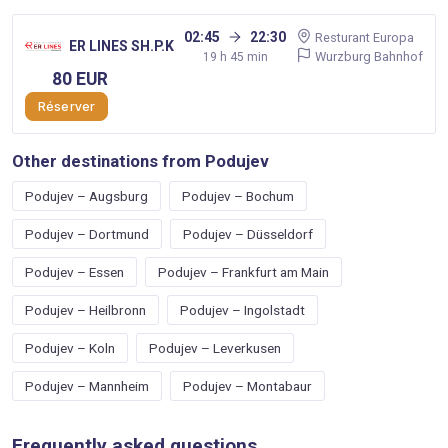
02:45
22:30
Resturant Europa
ER LINES SH.P.K
Wurzburg Bahnhof
19 h 45 min
80 EUR
Réserver
Other destinations from Podujev
Podujev – Augsburg
Podujev – Bochum
Podujev – Dortmund
Podujev – Düsseldorf
Podujev – Essen
Podujev – Frankfurt am Main
Podujev – Heilbronn
Podujev – Ingolstadt
Podujev – Koln
Podujev – Leverkusen
Podujev – Mannheim
Podujev – Montabaur
Frequently asked questions