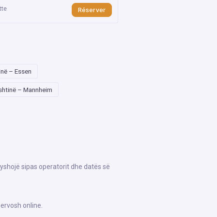
tte
Réserver
inë – Essen
shtinë – Mannheim
ryshojë sipas operatorit dhe datës së
ervosh online.