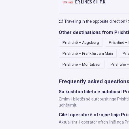
ER LINES SH.P.K
Traveling in the opposite direction?
Other destinations from Prisht
Prishtinë – Augsburg
Prishtinë 
Prishtinë – Frankfurt am Main
Pri
Prishtinë – Montabaur
Prishtinë 
Frequently asked question
Sa kushton bileta e autobusit P
Çmimi i biletës së autobusit nga Prisht
udhëtimit.
Cilët operatorë ofrojnë linja Pr
Aktualisht 1 operator ofron linjë nga 