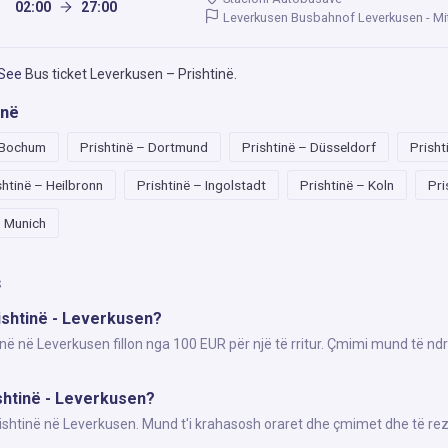
02:00
27:00
Leverkusen Busbahnof Leverkusen - Mi
 See
Bus ticket Leverkusen – Prishtinë
.
inë
– Bochum
Prishtinë – Dortmund
Prishtinë – Düsseldorf
Prisht
shtinë – Heilbronn
Prishtinë – Ingolstadt
Prishtinë – Koln
Pri
– Munich
s
rishtinë - Leverkusen?
inë në Leverkusen fillon nga 100 EUR për një të rritur. Çmimi mund të nd
ishtinë - Leverkusen?
Prishtinë në Leverkusen. Mund t'i krahasosh oraret dhe çmimet dhe të rez