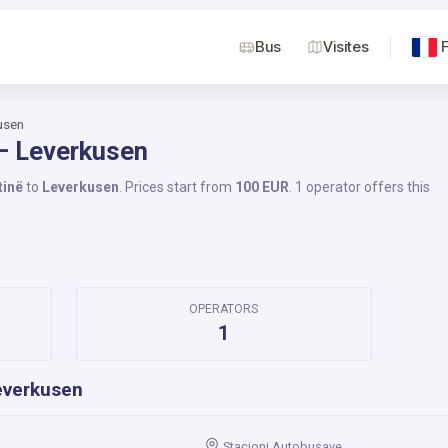
Bus
Visites
usen
 – Leverkusen
tinë
to
Leverkusen
. Prices start from
100 EUR
. 1 operator offers this
OPERATORS
1
everkusen
Stacioni Autobusave