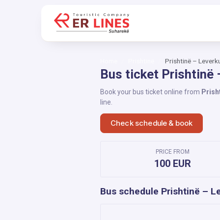
Home
Prishtinë
Prishtinë – Leverk
Bus ticket Prishtinë
Book your bus ticket online from
Prish
line.
Check schedule & book
PRICE FROM
100 EUR
Bus schedule Prishtinë – L