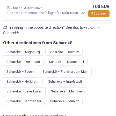
100 EUR
Stacioni Autobusave
Koln Fernbussbahnhof Flughafen Koln/Bonn, P32
Réserver
Traveling in the opposite direction? See
Bus ticket Koln –
Suharekë
.
Other destinations from Suharekë
Suharekë – Augsburg
Suharekë – Bochum
Suharekë – Dortmund
Suharekë – Düsseldorf
Suharekë – Essen
Suharekë – Frankfurt am Main
Suharekë – Heilbronn
Suharekë – Ingolstadt
Suharekë – Leverkusen
Suharekë – Mannheim
Suharekë – Montabaur
Suharekë – Munich