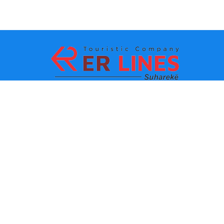
La méthode de paiement:
Les TOPS destinations
Les lignes principaux
Destination par ville
Le contacte
Destination par état
Autour de nous
Dernières informations