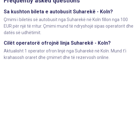
Frequently asked questions
Sa kushton bileta e autobusit Suharekë - Koln?
Çmimi i biletës së autobusit nga Suharekë në Koln fillon nga 100
EUR për një të rritur. Çmimi mund të ndryshojë sipas operatorit dhe
datës së udhëtimit.
Cilët operatorë ofrojnë linja Suharekë - Koln?
Aktualisht 1 operator ofron linjë nga Suharekë në Koln. Mund t'i
krahasosh oraret dhe çmimet dhe të rezervosh online.