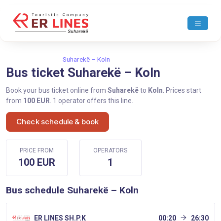
Home
Suharekë
Suharekë – Koln
Bus ticket Suharekë – Koln
Book your bus ticket online from
Suharekë
to
Koln
. Prices start
from
100 EUR
. 1 operator offers this line.
Check schedule & book
PRICE FROM
OPERATORS
100 EUR
1
Bus schedule Suharekë – Koln
ER LINES SH.P.K
00:20
26:30