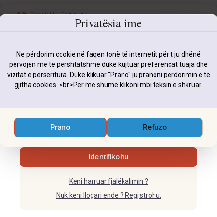
Privatësia ime
Identifikohu
Ne përdorim cookie në faqen tonë të internetit për t ju dhënë
përvojën më të përshtatshme duke kujtuar preferencat tuaja dhe
E-mail:
vizitat e përsëritura. Duke klikuar "Prano" ju pranoni përdorimin e të
gjitha cookies. <br>Për më shumë klikoni mbi teksin e shkruar.
Prej
Deri
Fjalëkalimi:
Data e nisjes
Data e kthimit
Prano
Refuzo
1
0
0
Identifikohu
Kërko
Keni harruar fjalëkalimin ?
Nuk keni llogari ende ? Regjistrohu.