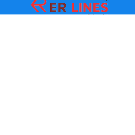
Metodi di pagamento:
Top Destinacioni
Link principali
Destinazione con citta
Contatti
Destinazione con stato
chi siamo
Ultima novita
Politiche e condizioni d uso
Partner