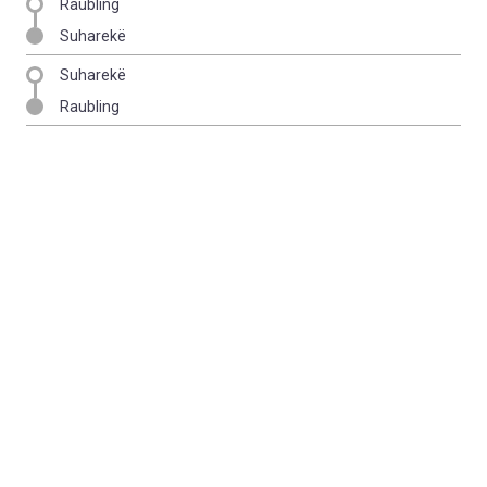
Raubling
Suharekë
Suharekë
Raubling