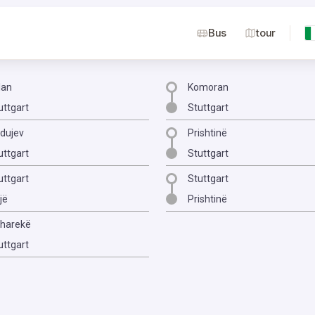
Bus
tour
lan
Komoran
uttgart
Stuttgart
dujev
Prishtinë
uttgart
Stuttgart
uttgart
Stuttgart
jë
Prishtinë
harekë
uttgart