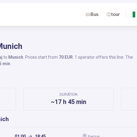
Bus
tour
 Munich
aj
to
Munich
. Prices start from
70 EUR
. 1 operator offers this line. The
5 min
.
DURATION
~17 h 45 min
nich
01:00
18:45
Ferizaj