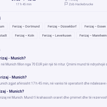
Zob Hackebrucke
17 h 45 min
j
hum
Ferizaj – Dortmund
Ferizaj – Düsseldorf
Ferizaj – Essen
lstadt
Ferizaj – Koln
Ferizaj – Leverkusen
Ferizaj – Mannheim
s
rizaj - Munich?
j në Munich fillon nga 70 EUR për një të rritur. Çmimi mund të ndryshojë 
rizaj - Munich?
ich zgjat afërsisht 17 h 45 min, në varësi të operatorit dhe ndalesave 
izaj - Munich?
Ferizaj në Munich. Mund t'i krahasosh oraret dhe çmimet dhe të rezervosh