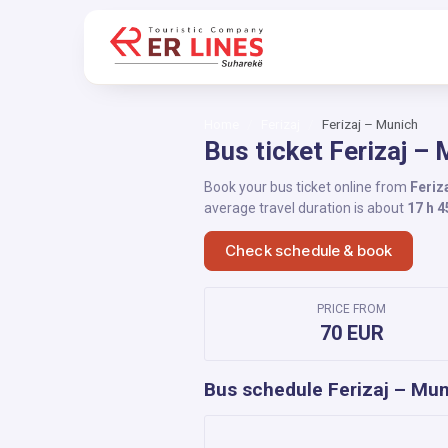
Home
Ferizaj
Ferizaj – Munich
Bus ticket Ferizaj –
Book your bus ticket online from
Feriz
average travel duration is about
17 h 4
Check schedule & book
PRICE FROM
70 EUR
Bus schedule Ferizaj – Mu