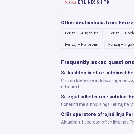
ER LINES SH.P.K
Other destinations from Feriza
Ferizaj – Augsburg
Ferizaj – Boc
Ferizaj – Heilbronn
Ferizaj – Ingo
Frequently asked question
Sa kushton bileta e autobusit Fe
Çmimi i biletës së autobusit nga Feriza
udhëtimit.
Sa zgjat udhëtimi me autobus Fe
Udhëtimi me autobus nga Ferizaj në Mun
Cilët operatorë ofrojnë linja Fer
Aktualisht 1 operator ofron linjë nga 