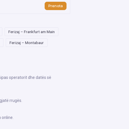
Prenota
Ferizaj – Frankfurt am Main
Ferizaj – Montabaur
sipas operatorit dhe datës së
gjatë rrugës.
 online.