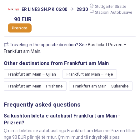
Stuttgarter Straße
ER LINES SH.P.K
06:00
28:30
Stacioni Autobusave
90 EUR
Prenota
Traveling in the opposite direction? See
Bus ticket Prizren –
Frankfurt am Main
.
Other destinations from Frankfurt am Main
Frankfurt am Main – Gjilan
Frankfurt am Main – Pejë
Frankfurt am Main – Prishtinë
Frankfurt am Main – Suharekë
Frequently asked questions
Sa kushton bileta e autobusit Frankfurt am Main -
Prizren?
Çmimi i biletës së autobusit nga Frankfurt am Main në Prizren fillon
nga 90 EUR për një të rritur. Çmimi mund të ndryshojë sipas