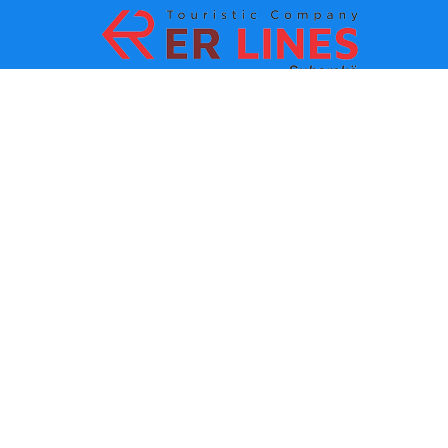
Metodi di pagamento:
Top Destinacioni
Link principali
Destinazione con citta
Contatti
Destinazione con stato
chi siamo
Ultima novita
Politiche e condizioni d uso
Partner