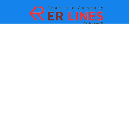
Metodi di pagamento:
Top Destinacioni
Link principali
Destinazione con citta
Contatti
Destinazione con stato
chi siamo
Ultima novita
Politiche e condizioni d uso
Partner