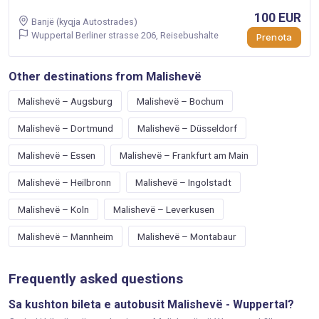
100 EUR
Banjë (kyqja Autostrades)
Wuppertal Berliner strasse 206, Reisebushalte
Prenota
Other destinations from Malishevë
Malishevë – Augsburg
Malishevë – Bochum
Malishevë – Dortmund
Malishevë – Düsseldorf
Malishevë – Essen
Malishevë – Frankfurt am Main
Malishevë – Heilbronn
Malishevë – Ingolstadt
Malishevë – Koln
Malishevë – Leverkusen
Malishevë – Mannheim
Malishevë – Montabaur
Frequently asked questions
Sa kushton bileta e autobusit Malishevë - Wuppertal?