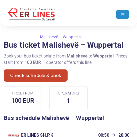
Home
Malishevë
Malishevë – Wuppertal
Bus ticket Malishevë – Wuppertal
Book your bus ticket online from
Malishevë
to
Wuppertal
. Prices
start from
100 EUR
. 1 operator offers this line.
Check schedule & book
PRICE FROM
OPERATORS
100 EUR
1
Bus schedule Malishevë – Wuppertal
ER LINES SH.P.K
00:50
28:00