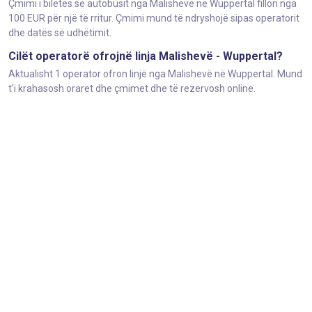
Çmimi i biletës së autobusit nga Malishevë në Wuppertal fillon nga
100 EUR për një të rritur. Çmimi mund të ndryshojë sipas operatorit
dhe datës së udhëtimit.
Cilët operatorë ofrojnë linja Malishevë - Wuppertal?
Aktualisht 1 operator ofron linjë nga Malishevë në Wuppertal. Mund
t'i krahasosh oraret dhe çmimet dhe të rezervosh online.