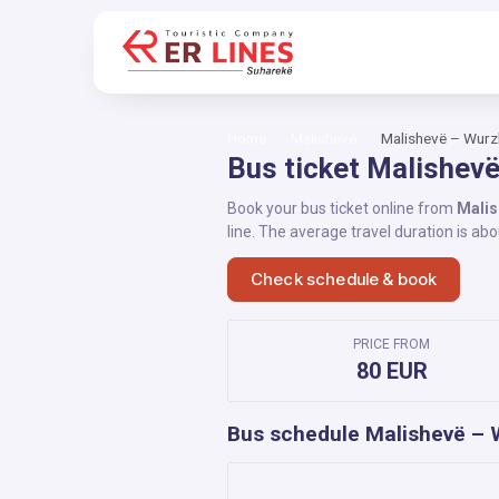
Home
Malishevë
Malishevë – Wur
Bus ticket Malishev
Book your bus ticket online from
Malis
line. The average travel duration is ab
Check schedule & book
PRICE FROM
80 EUR
Bus schedule Malishevë –