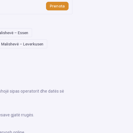
Prenota
lishevë – Essen
Malishevë – Leverkusen
shojë sipas operatorit dhe datës së
save gjatë rrugës.
ervosh online.