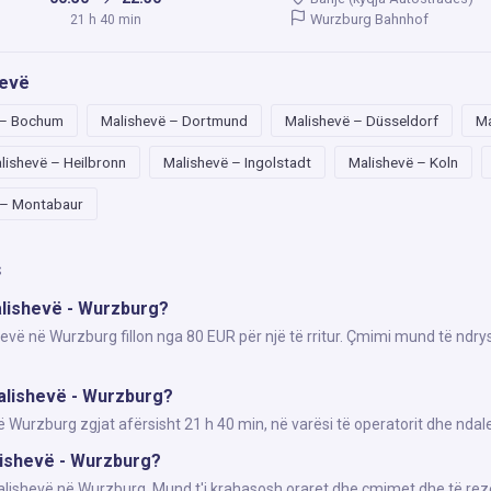
Wurzburg Bahnhof
21 h 40 min
hevë
 – Bochum
Malishevë – Dortmund
Malishevë – Düsseldorf
Ma
lishevë – Heilbronn
Malishevë – Ingolstadt
Malishevë – Koln
 – Montabaur
s
alishevë - Wurzburg?
hevë në Wurzburg fillon nga 80 EUR për një të rritur. Çmimi mund të ndry
alishevë - Wurzburg?
urzburg zgjat afërsisht 21 h 40 min, në varësi të operatorit dhe ndale
alishevë - Wurzburg?
Malishevë në Wurzburg. Mund t'i krahasosh oraret dhe çmimet dhe të rez