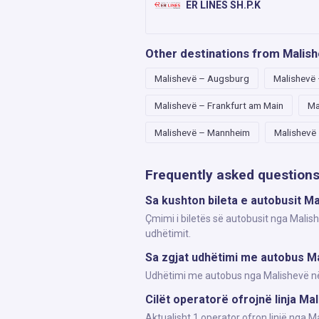
ER LINES SH.P.K
Other destinations from Malis
Malishevë – Augsburg
Malishevë
Malishevë – Frankfurt am Main
Ma
Malishevë – Mannheim
Malishevë
Frequently asked question
Sa kushton bileta e autobusit M
Çmimi i biletës së autobusit nga Malis
udhëtimit.
Sa zgjat udhëtimi me autobus M
Udhëtimi me autobus nga Malishevë në W
Cilët operatorë ofrojnë linja M
Aktualisht 1 operator ofron linjë nga 