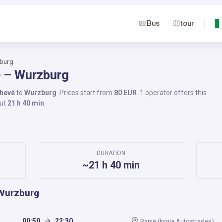
Bus
tour
zburg
ë – Wurzburg
hevë
to
Wurzburg
. Prices start from
80 EUR
. 1 operator offers this
out
21 h 40 min
.
DURATION
~21 h 40 min
 Wurzburg
00:50
22:30
Banjë (kyqja Autostrades)