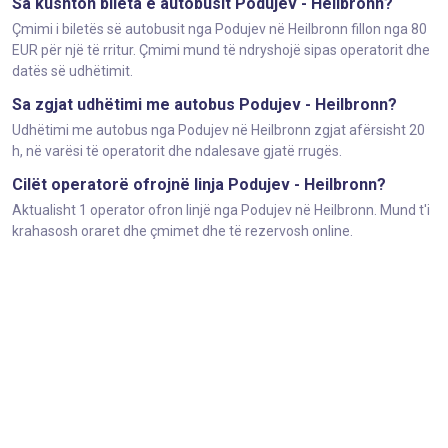
Sa kushton bileta e autobusit Podujev - Heilbronn?
Çmimi i biletës së autobusit nga Podujev në Heilbronn fillon nga 80
EUR për një të rritur. Çmimi mund të ndryshojë sipas operatorit dhe
datës së udhëtimit.
Sa zgjat udhëtimi me autobus Podujev - Heilbronn?
Udhëtimi me autobus nga Podujev në Heilbronn zgjat afërsisht 20
h, në varësi të operatorit dhe ndalesave gjatë rrugës.
Cilët operatorë ofrojnë linja Podujev - Heilbronn?
Aktualisht 1 operator ofron linjë nga Podujev në Heilbronn. Mund t'i
krahasosh oraret dhe çmimet dhe të rezervosh online.