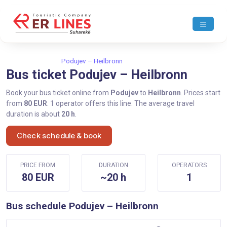
Home
Podujev
Podujev – Heilbronn
Bus ticket Podujev – Heilbronn
Book your bus ticket online from
Podujev
to
Heilbronn
. Prices start
from
80 EUR
. 1 operator offers this line. The average travel
duration is about
20 h
.
Check schedule & book
PRICE FROM
DURATION
OPERATORS
80 EUR
~20 h
1
Bus schedule Podujev – Heilbronn