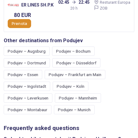
02:45
22:45
Resturant Europa
ER LINES SH.P.K
ZOB
20 h
80 EUR
Prenota
Other destinations from Podujev
Podujev – Augsburg
Podujev – Bochum
Podujev – Dortmund
Podujev – Düsseldorf
Podujev – Essen
Podujev – Frankfurt am Main
Podujev – Ingolstadt
Podujev – Koln
Podujev – Leverkusen
Podujev – Mannheim
Podujev – Montabaur
Podujev – Munich
Frequently asked questions