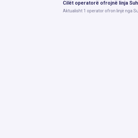
Cilët operatorë ofrojnë linja S
Aktualisht 1 operator ofron linjë nga 