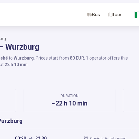
Bus
tour
urg
 – Wurzburg
rekë
to
Wurzburg
. Prices start from
80 EUR
. 1 operator offers this
out
22 h 10 min
.
DURATION
~22 h 10 min
Wurzburg
00:20
22:30
Stacioni Autobusave