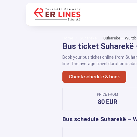
Home
Suharekë
Suharekë – Wurzb
Bus ticket Suharekë
Book your bus ticket online from
Suha
line. The average travel duration is ab
Check schedule & book
PRICE FROM
80 EUR
Bus schedule Suharekë – 