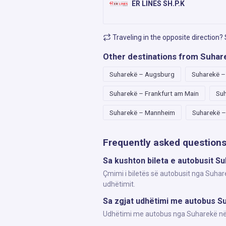
ER LINES SH.P.K
Traveling in the opposite direction?
Other destinations from Suhar
Suharekë – Augsburg
Suharekë 
Suharekë – Frankfurt am Main
Suh
Suharekë – Mannheim
Suharekë 
Frequently asked question
Sa kushton bileta e autobusit S
Çmimi i biletës së autobusit nga Suhar
udhëtimit.
Sa zgjat udhëtimi me autobus S
Udhëtimi me autobus nga Suharekë në W