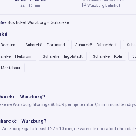
Wurzburg Bahnhof
22 h 10 min
 See
Bus ticket Wurzburg – Suharekë
.
ekë
– Bochum
Suharekë – Dortmund
Suharekë – Düsseldorf
Suha
arekë – Heilbronn
Suharekë – Ingolstadt
Suharekë – Koln
S
– Montabaur
s
uharekë - Wurzburg?
ekë në Wurzburg fillon nga 80 EUR për një të rritur. Çmimi mund të ndrys
uharekë - Wurzburg?
urzburg zgjat afërsisht 22 h 10 min, në varësi të operatorit dhe ndale