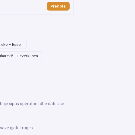
Prenota
rekë – Essen
uharekë – Leverkusen
hojë sipas operatorit dhe datës së
save gjatë rrugës.