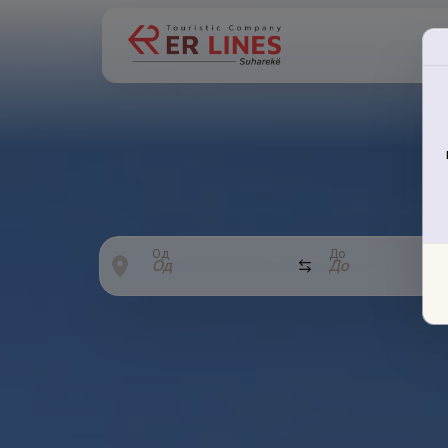
Од
До