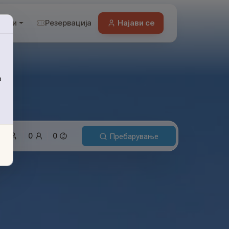
нckи
Резервација
Најави се
о
1
0
0
Пребарување