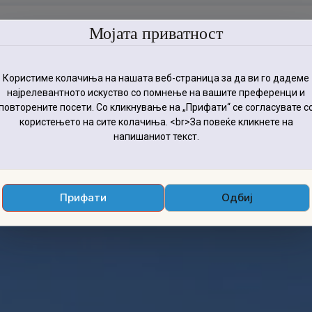
Мојата приватност
Автобус
Тури
Македо
Користиме колачиња на нашата веб-страница за да ви го дадеме
најрелевантното искуство со помнење на вашите преференци и
повторените посети. Со кликнување на „Прифати“ се согласувате с
користењето на сите колачиња. <br>За повеќе кликнете на
напишаниот текст.
Датум на почеток
Датум на враќање
Прифати
Одбиј