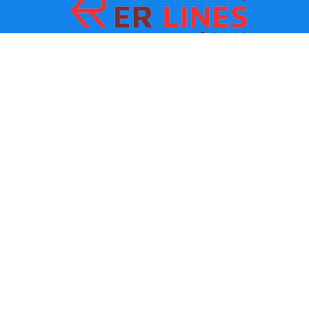
Načini plaćanja:
Top destinacije
Glavne veze
Odredište po gradu
Kontakt
Одредиште по држави
O nama
Najnovije vesti
Politika i uslovi korišćenja
Partneri