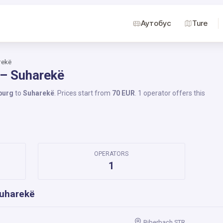
Аутобус
Ture
rekë
 – Suharekë
burg
to
Suharekë
. Prices start from
70 EUR
. 1 operator offers this
OPERATORS
1
Suharekë
Biberbach STR