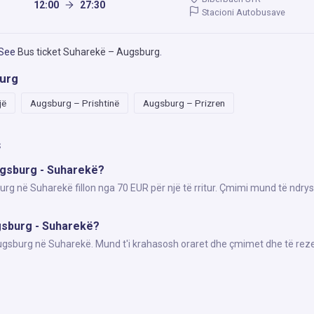
12:00
27:30
Stacioni Autobusave
 See
Bus ticket Suharekë – Augsburg
.
burg
jë
Augsburg – Prishtinë
Augsburg – Prizren
s
ugsburg - Suharekë?
urg në Suharekë fillon nga 70 EUR për një të rritur. Çmimi mund të ndrys
ugsburg - Suharekë?
Augsburg në Suharekë. Mund t'i krahasosh oraret dhe çmimet dhe të reze