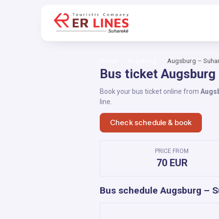
Home
Augsburg
Augsburg – Suha
Bus ticket Augsburg
Book your bus ticket online from
Augs
line.
Check schedule & book
PRICE FROM
70 EUR
Bus schedule Augsburg – 