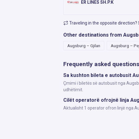
ER LINES SH.P.K
Traveling in the opposite direction?
Other destinations from Augs
Augsburg – Gjilan
Augsburg – Pe
Frequently asked question
Sa kushton bileta e autobusit A
Çmimi i biletës së autobusit nga Augsb
udhëtimit.
Cilët operatorë ofrojnë linja A
Aktualisht 1 operator ofron linjë nga 