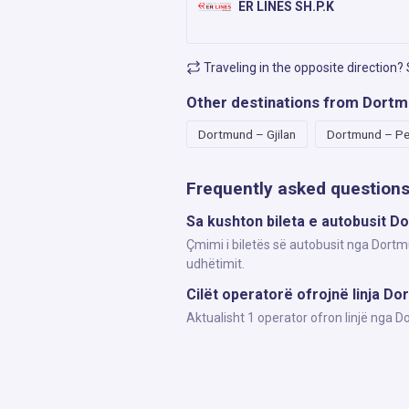
ER LINES SH.P.K
Traveling in the opposite direction?
Other destinations from Dort
Dortmund – Gjilan
Dortmund – Pe
Frequently asked question
Sa kushton bileta e autobusit 
Çmimi i biletës së autobusit nga Dortm
udhëtimit.
Cilët operatorë ofrojnë linja D
Aktualisht 1 operator ofron linjë nga 