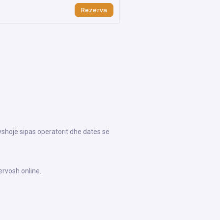
Rezerva
yshojë sipas operatorit dhe datës së
ervosh online.