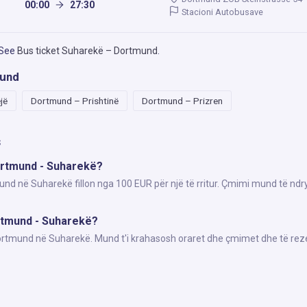
00:00
27:30
Stacioni Autobusave
 See
Bus ticket Suharekë – Dortmund
.
mund
jë
Dortmund – Prishtinë
Dortmund – Prizren
s
Dortmund - Suharekë?
und në Suharekë fillon nga 100 EUR për një të rritur. Çmimi mund të ndr
ortmund - Suharekë?
Dortmund në Suharekë. Mund t'i krahasosh oraret dhe çmimet dhe të rez