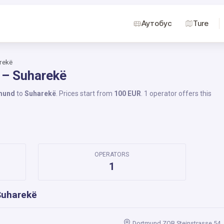
Аутобус
Ture
rekë
 – Suharekë
mund
to
Suharekë
. Prices start from
100 EUR
. 1 operator offers this
OPERATORS
1
Suharekë
Dortmund ZOB Steinstrasse 54