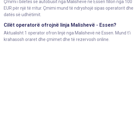
Çmimi i biletës së autobusit nga Malishevë në Essen fillon nga 100
EUR për një të rritur. Çmimi mund të ndryshojë sipas operatorit dhe
datës së udhëtimit.
Cilët operatorë ofrojnë linja Malishevë - Essen?
Aktualisht 1 operator ofron linjë nga Malishevë në Essen. Mund t'i
krahasosh oraret dhe çmimet dhe të rezervosh online.