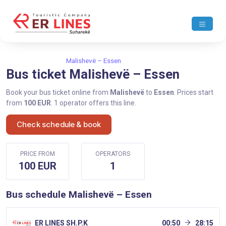
Home
Malishevë
Malishevë – Essen
Bus ticket Malishevë – Essen
Book your bus ticket online from
Malishevë
to
Essen
. Prices start
from
100 EUR
. 1 operator offers this line.
Check schedule & book
PRICE FROM
OPERATORS
100 EUR
1
Bus schedule Malishevë – Essen
ER LINES SH.P.K
00:50
28:15