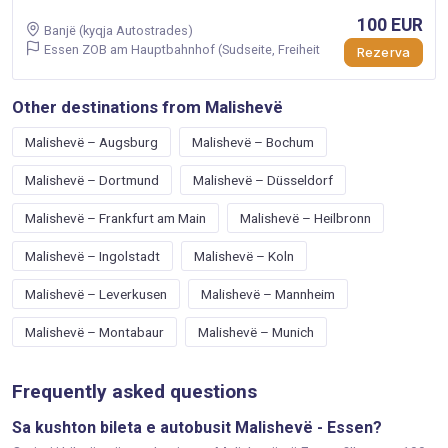
100 EUR
Banjë (kyqja Autostrades)
Essen ZOB am Hauptbahnhof (Sudseite, Freiheit
Rezerva
Other destinations from Malishevë
Malishevë – Augsburg
Malishevë – Bochum
Malishevë – Dortmund
Malishevë – Düsseldorf
Malishevë – Frankfurt am Main
Malishevë – Heilbronn
Malishevë – Ingolstadt
Malishevë – Koln
Malishevë – Leverkusen
Malishevë – Mannheim
Malishevë – Montabaur
Malishevë – Munich
Frequently asked questions
Sa kushton bileta e autobusit Malishevë - Essen?