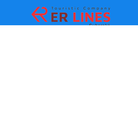
Načini plaćanja:
Top destinacije
Glavne veze
Odredište po gradu
Kontakt
Одредиште по држави
O nama
Najnovije vesti
Politika i uslovi korišćenja
Partneri