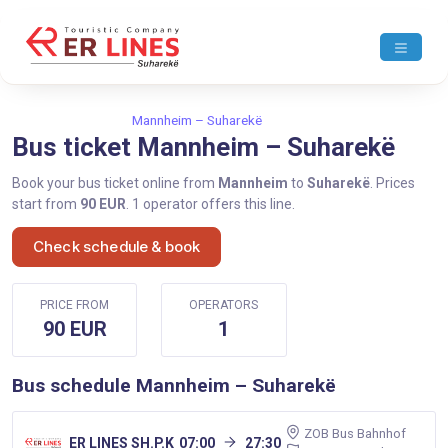
Home
Mannheim
Mannheim – Suharekë
Bus ticket Mannheim – Suharekë
Book your bus ticket online from
Mannheim
to
Suharekë
. Prices
start from
90 EUR
. 1 operator offers this line.
Check schedule & book
PRICE FROM
OPERATORS
90 EUR
1
Bus schedule Mannheim – Suharekë
ZOB Bus Bahnhof
ER LINES SH.P.K
07:00
27:30