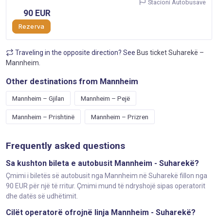
Stacioni Autobusave
90 EUR
Rezerva
Traveling in the opposite direction? See
Bus ticket Suharekë –
Mannheim
.
Other destinations from Mannheim
Mannheim – Gjilan
Mannheim – Pejë
Mannheim – Prishtinë
Mannheim – Prizren
Frequently asked questions
Sa kushton bileta e autobusit Mannheim - Suharekë?
Çmimi i biletës së autobusit nga Mannheim në Suharekë fillon nga
90 EUR për një të rritur. Çmimi mund të ndryshojë sipas operatorit
dhe datës së udhëtimit.
Cilët operatorë ofrojnë linja Mannheim - Suharekë?