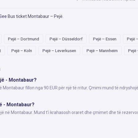
 See
Bus ticket Montabaur – Pejë
.
Pejë – Dortmund
Pejë – Düsseldorf
Pejë – Essen
Pejë 
t
Pejë – Koln
Pejë – Leverkusen
Pejë – Mannheim
Pejë 
s
ejë - Montabaur?
ë Montabaur fillon nga 90 EUR për një të rritur. Çmimi mund të ndryshoj
jë - Montabaur?
Pejë në Montabaur. Mund t'i krahasosh oraret dhe çmimet dhe të rezervos