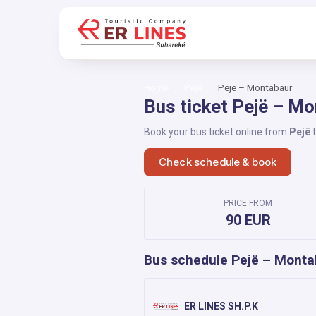
Home
Pejë
Pejë – Montabaur
Bus ticket Pejë – M
Book your bus ticket online from
Pejë
Check schedule & book
PRICE FROM
90 EUR
Bus schedule Pejë – Monta
ER LINES SH.P.K