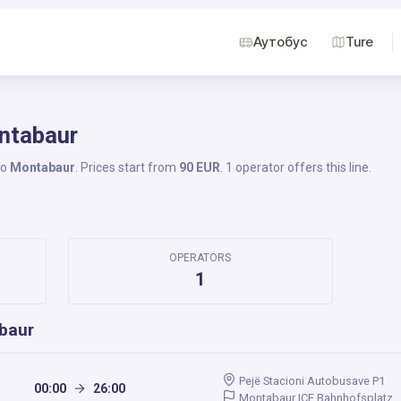
Аутобус
Ture
ontabaur
to
Montabaur
. Prices start from
90 EUR
. 1 operator offers this line.
OPERATORS
1
baur
Pejë Stacioni Autobusave P1
00:00
26:00
Montabaur ICE Bahnhofsplatz