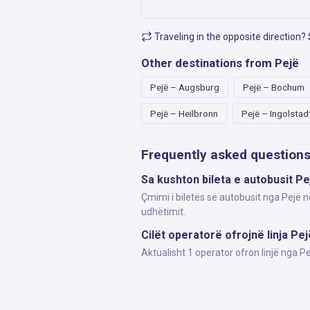
Traveling in the opposite direction?
Other destinations from Pejë
Pejë – Augsburg
Pejë – Bochum
Pejë – Heilbronn
Pejë – Ingolstad
Frequently asked question
Sa kushton bileta e autobusit P
Çmimi i biletës së autobusit nga Pejë n
udhëtimit.
Cilët operatorë ofrojnë linja Pe
Aktualisht 1 operator ofron linjë nga 