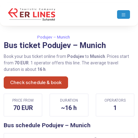
Home
Podujev
Podujev – Munich
Bus ticket Podujev – Munich
Book your bus ticket online from
Podujev
to
Munich
. Prices start
from
70 EUR
. 1 operator offers this line. The average travel
duration is about
16 h
.
Check schedule & book
PRICE FROM
DURATION
OPERATORS
70 EUR
~16 h
1
Bus schedule Podujev – Munich