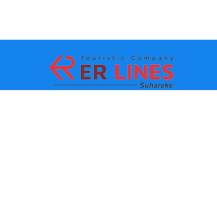
Načini plaćanja:
Top destinacije
Glavne veze
Odredište po gradu
Kontakt
Одредиште по држави
O nama
Najnovije vesti