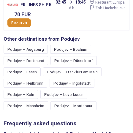
02:45
18:45
Resturant Europa
ER LINES SH.P.K
Zob Hackebrucke
16 h
70 EUR
Rezerva
Other destinations from Podujev
Podujev – Augsburg
Podujev – Bochum
Podujev – Dortmund
Podujev – Düsseldorf
Podujev – Essen
Podujev – Frankfurt am Main
Podujev – Heilbronn
Podujev – Ingolstadt
Podujev – Koln
Podujev – Leverkusen
Podujev – Mannheim
Podujev – Montabaur
Frequently asked questions