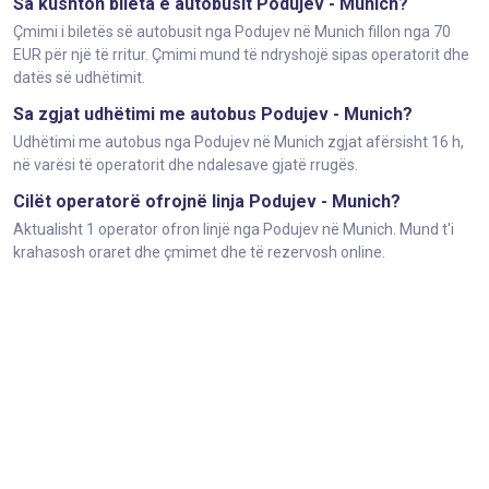
Sa kushton bileta e autobusit Podujev - Munich?
Çmimi i biletës së autobusit nga Podujev në Munich fillon nga 70
EUR për një të rritur. Çmimi mund të ndryshojë sipas operatorit dhe
datës së udhëtimit.
Sa zgjat udhëtimi me autobus Podujev - Munich?
Udhëtimi me autobus nga Podujev në Munich zgjat afërsisht 16 h,
në varësi të operatorit dhe ndalesave gjatë rrugës.
Cilët operatorë ofrojnë linja Podujev - Munich?
Aktualisht 1 operator ofron linjë nga Podujev në Munich. Mund t'i
krahasosh oraret dhe çmimet dhe të rezervosh online.