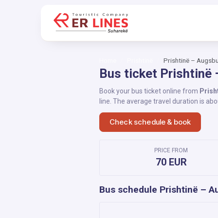
Home
Prishtinë
Prishtinë – Augsb
Bus ticket Prishtinë
Book your bus ticket online from
Prish
line. The average travel duration is ab
Check schedule & book
PRICE FROM
70 EUR
Bus schedule Prishtinë – A