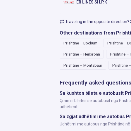
ER LINES SH.P.K
Traveling in the opposite direction?
Other destinations from Prisht
Prishtinë – Bochum
Prishtinë – 
Prishtinë – Heilbronn
Prishtinë – 
Prishtinë – Montabaur
Prishtinë 
Frequently asked question
Sa kushton bileta e autobusit P
Çmimi i biletës së autobusit nga Prisht
udhëtimit.
Sa zgjat udhëtimi me autobus Pr
Udhëtimi me autobus nga Prishtinë në A