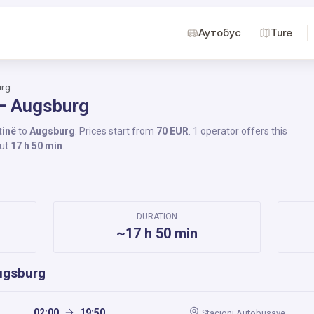
Аутобус
Ture
urg
 – Augsburg
tinë
to
Augsburg
. Prices start from
70 EUR
. 1 operator offers this
out
17 h 50 min
.
DURATION
~17 h 50 min
ugsburg
02:00
19:50
Stacioni Autobusave