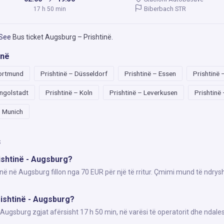
Biberbach STR
17 h 50 min
 See
Bus ticket Augsburg – Prishtinë
.
inë
Dortmund
Prishtinë – Düsseldorf
Prishtinë – Essen
Prishtinë 
Ingolstadt
Prishtinë – Koln
Prishtinë – Leverkusen
Prishtinë
– Munich
s
rishtinë - Augsburg?
inë në Augsburg fillon nga 70 EUR për një të rritur. Çmimi mund të ndrys
ishtinë - Augsburg?
ugsburg zgjat afërsisht 17 h 50 min, në varësi të operatorit dhe ndales