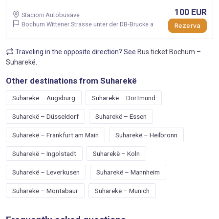
100 EUR
Stacioni Autobusave
Bochum Wittener Strasse unter der DB-Brucke a
Rezerva
Traveling in the opposite direction? See
Bus ticket Bochum –
Suharekë
.
Other destinations from Suharekë
Suharekë – Augsburg
Suharekë – Dortmund
Suharekë – Düsseldorf
Suharekë – Essen
Suharekë – Frankfurt am Main
Suharekë – Heilbronn
Suharekë – Ingolstadt
Suharekë – Koln
Suharekë – Leverkusen
Suharekë – Mannheim
Suharekë – Montabaur
Suharekë – Munich