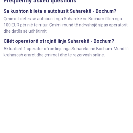
Frequently asked questions
Sa kushton bileta e autobusit Suharekë - Bochum?
Çmimi i biletës së autobusit nga Suharekë në Bochum fillon nga
100 EUR për një të rritur. Çmimi mund të ndryshojë sipas operatorit
dhe datës së udhëtimit.
Cilët operatorë ofrojnë linja Suharekë - Bochum?
Aktualisht 1 operator ofron linjë nga Suharekë në Bochum. Mund t'i
krahasosh oraret dhe çmimet dhe të rezervosh online.