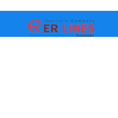
Načini plaćanja:
Top destinacije
Glavne veze
Odredište po gradu
Kontakt
Одредиште по држави
O nama
Najnovije vesti
Politika i uslovi korišćenja