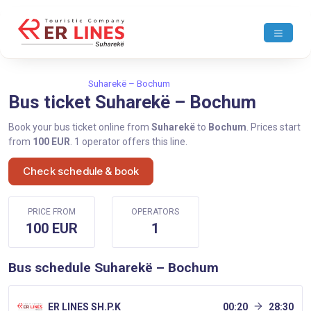
Home
Suharekë
Suharekë – Bochum
Bus ticket Suharekë – Bochum
Book your bus ticket online from
Suharekë
to
Bochum
. Prices start
from
100 EUR
. 1 operator offers this line.
Check schedule & book
PRICE FROM
OPERATORS
100 EUR
1
Bus schedule Suharekë – Bochum
ER LINES SH.P.K
00:20
28:30