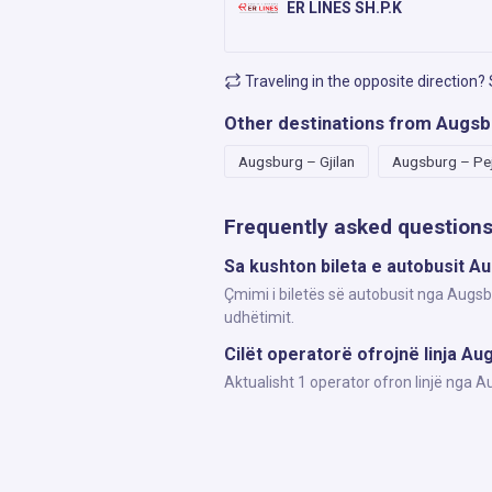
ER LINES SH.P.K
Traveling in the opposite direction?
Other destinations from Augs
Augsburg – Gjilan
Augsburg – Pe
Frequently asked question
Sa kushton bileta e autobusit A
Çmimi i biletës së autobusit nga Augsbu
udhëtimit.
Cilët operatorë ofrojnë linja Au
Aktualisht 1 operator ofron linjë nga 