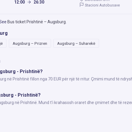
12:00
26:30
Stacioni Autobusave
 See
Bus ticket Prishtinë – Augsburg
.
burg
jë
Augsburg – Prizren
Augsburg – Suharekë
s
ugsburg - Prishtinë?
rg në Prishtinë fillon nga 70 EUR për një të rritur. Çmimi mund të ndrys
gsburg - Prishtinë?
Augsburg në Prishtinë. Mund t'i krahasosh oraret dhe çmimet dhe të reze