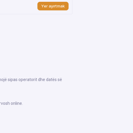
Yer ayırtmak
hojë sipas operatorit dhe datës së
rvosh online.