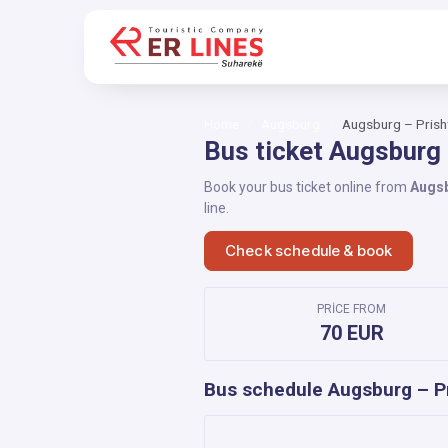
Home
Augsburg
Augsburg – Prish
Bus ticket Augsburg 
Book your bus ticket online from
Augs
line.
Check schedule & book
PRICE FROM
70 EUR
Bus schedule Augsburg – Pr