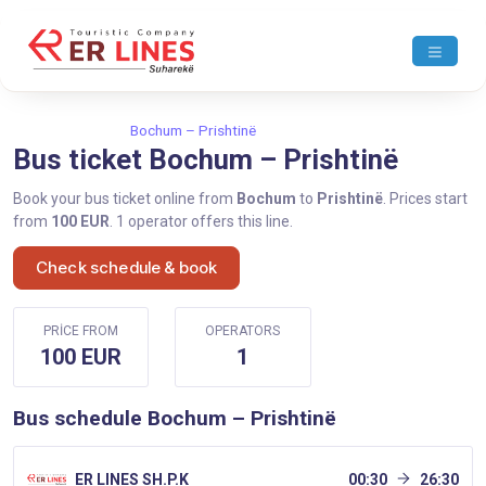
Home
Bochum
Bochum – Prishtinë
Bus ticket Bochum – Prishtinë
Book your bus ticket online from
Bochum
to
Prishtinë
. Prices start
from
100 EUR
. 1 operator offers this line.
Check schedule & book
PRICE FROM
OPERATORS
100 EUR
1
Bus schedule Bochum – Prishtinë
ER LINES SH.P.K
00:30
26:30