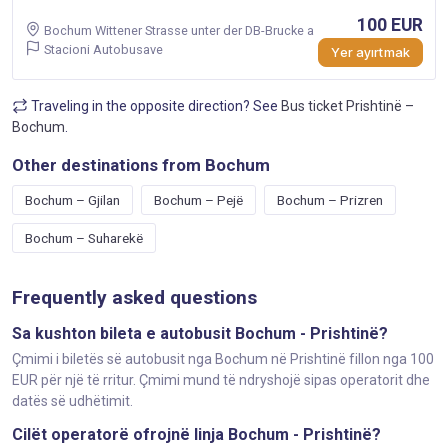
100 EUR
Bochum Wittener Strasse unter der DB-Brucke a
Stacioni Autobusave
Yer ayırtmak
Traveling in the opposite direction? See
Bus ticket Prishtinë –
Bochum
.
Other destinations from Bochum
Bochum – Gjilan
Bochum – Pejë
Bochum – Prizren
Bochum – Suharekë
Frequently asked questions
Sa kushton bileta e autobusit Bochum - Prishtinë?
Çmimi i biletës së autobusit nga Bochum në Prishtinë fillon nga 100
EUR për një të rritur. Çmimi mund të ndryshojë sipas operatorit dhe
datës së udhëtimit.
Cilët operatorë ofrojnë linja Bochum - Prishtinë?