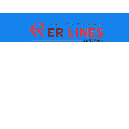
Ödeme yöntemleri:
En iyi seyahat
Ana bağlantılar
destinasyonları
İletişim
Şehre göre varış noktası
Hakkımızda
Eyalete göre varış noktası
Son haberler
Politikalar ve kullanım