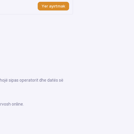
Yer ayırtmak
shojë sipas operatorit dhe datës së
rvosh online.