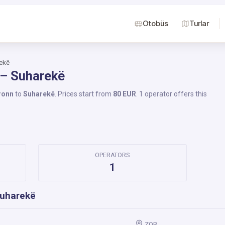
Otobüs
Turlar
ekë
 – Suharekë
ronn
to
Suharekë
. Prices start from
80 EUR
. 1 operator offers this
OPERATORS
1
Suharekë
ZOB