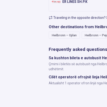
ER LINES SH.P.K
Traveling in the opposite direction?
Other destinations from Heilbr
Heilbronn – Gjilan
Heilbronn – Pej
Frequently asked question
Sa kushton bileta e autobusit H
Çmimi i biletës së autobusit nga Heilbr
udhëtimit.
Cilët operatorë ofrojnë linja He
Aktualisht 1 operator ofron linjë nga 