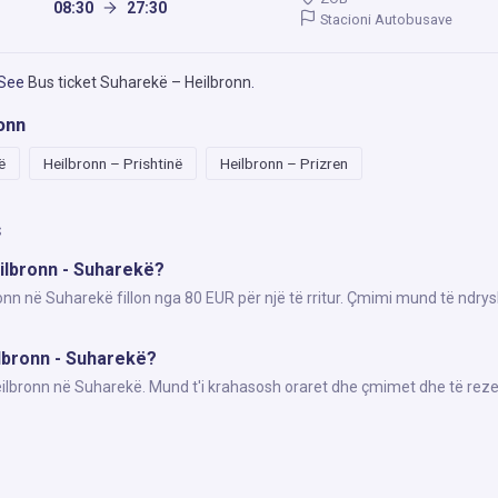
08:30
27:30
Stacioni Autobusave
 See
Bus ticket Suharekë – Heilbronn
.
onn
ë
Heilbronn – Prishtinë
Heilbronn – Prizren
s
eilbronn - Suharekë?
onn në Suharekë fillon nga 80 EUR për një të rritur. Çmimi mund të ndry
ilbronn - Suharekë?
Heilbronn në Suharekë. Mund t'i krahasosh oraret dhe çmimet dhe të reze