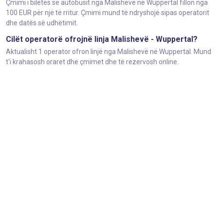
Çmimi i biletës së autobusit nga Malishevë në Wuppertal fillon nga
100 EUR për një të rritur. Çmimi mund të ndryshojë sipas operatorit
dhe datës së udhëtimit.
Cilët operatorë ofrojnë linja Malishevë - Wuppertal?
Aktualisht 1 operator ofron linjë nga Malishevë në Wuppertal. Mund
t'i krahasosh oraret dhe çmimet dhe të rezervosh online.