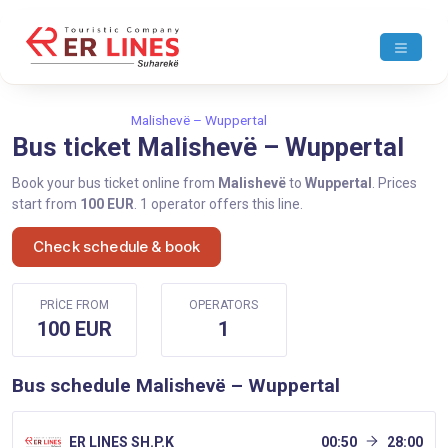
Home
Malishevë
Malishevë – Wuppertal
Bus ticket Malishevë – Wuppertal
Book your bus ticket online from
Malishevë
to
Wuppertal
. Prices
start from
100 EUR
. 1 operator offers this line.
Check schedule & book
PRICE FROM
OPERATORS
100 EUR
1
Bus schedule Malishevë – Wuppertal
ER LINES SH.P.K
00:50
28:00