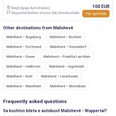
100 EUR
Banjë (kyqja Autostrades)
Wuppertal Berliner strasse 206, Reisebushalte
Yer ayırtmak
Other destinations from Malishevë
Malishevë – Augsburg
Malishevë – Bochum
Malishevë – Dortmund
Malishevë – Düsseldorf
Malishevë – Essen
Malishevë – Frankfurt am Main
Malishevë – Heilbronn
Malishevë – Ingolstadt
Malishevë – Koln
Malishevë – Leverkusen
Malishevë – Mannheim
Malishevë – Montabaur
Frequently asked questions
Sa kushton bileta e autobusit Malishevë - Wuppertal?