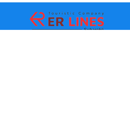
Ödeme yöntemleri:
En iyi seyahat
Ana bağlantılar
destinasyonları
İletişim
Şehre göre varış noktası
Hakkımızda
Eyalete göre varış noktası
Son haberler
Politikalar ve kullanım
koşulları