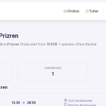
Otobüs
Turlar
Prizren
ch
to
Prizren
. Prices start from
70 EUR
. 1 operator offers this line.
OPERATORS
1
zren
Zob Hackebrucke
13:30
28:30
Stacioni Autobusave