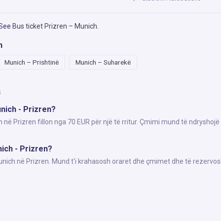
 See
Bus ticket Prizren – Munich
.
h
Munich – Prishtinë
Munich – Suharekë
s
nich - Prizren?
 në Prizren fillon nga 70 EUR për një të rritur. Çmimi mund të ndryshojë
nich - Prizren?
Munich në Prizren. Mund t'i krahasosh oraret dhe çmimet dhe të rezervos