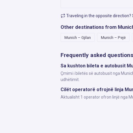
Traveling in the opposite direction?
Other destinations from Munic
Munich – Gjilan
Munich – Pejë
Frequently asked question
Sa kushton bileta e autobusit Mu
Çmimi i biletës së autobusit nga Munich
udhëtimit.
Cilët operatorë ofrojnë linja Mu
Aktualisht 1 operator ofron linjë nga 