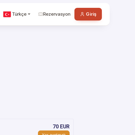
Türkçe
Rezervasyon
Giriş
70 EUR
Yer ayırtmak