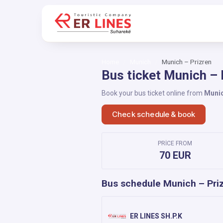
Home
Munich
Munich – Prizren
Bus ticket Munich – 
Book your bus ticket online from
Muni
Check schedule & book
PRICE FROM
70 EUR
Bus schedule Munich – Pri
ER LINES SH.P.K