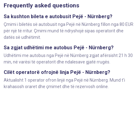
Frequently asked questions
Sa kushton bileta e autobusit Pejë - Nürnberg?
Çmimi i biletës së autobusit nga Pejë në Nürnberg fillon nga 80 EUR
për një të rritur. Çmimi mund të ndryshojë sipas operatorit dhe
datës së udhëtimit.
Sa zgjat udhëtimi me autobus Pejë - Nürnberg?
Udhëtimi me autobus nga Pejë në Nürnberg zgjat afërsisht 21 h 30
min, në varësi të operatorit dhe ndalesave gjatë rrugës.
Cilët operatorë ofrojnë linja Pejë - Nürnberg?
Aktualisht 1 operator ofron linjë nga Pejë në Nürnberg. Mund t'i
krahasosh oraret dhe çmimet dhe të rezervosh online.