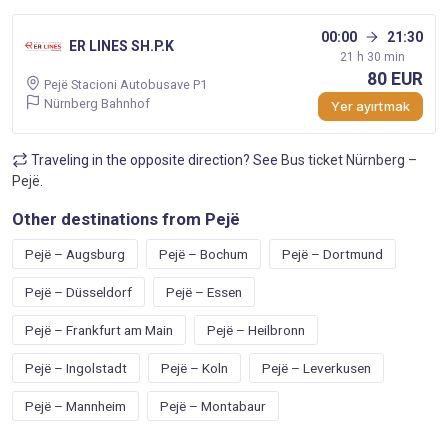
00:00
21:30
ER LINES SH.P.K
21 h 30 min
80 EUR
Pejë Stacioni Autobusave P1
Nürnberg Bahnhof
Yer ayırtmak
Traveling in the opposite direction? See
Bus ticket Nürnberg –
Pejë
.
Other destinations from Pejë
Pejë – Augsburg
Pejë – Bochum
Pejë – Dortmund
Pejë – Düsseldorf
Pejë – Essen
Pejë – Frankfurt am Main
Pejë – Heilbronn
Pejë – Ingolstadt
Pejë – Koln
Pejë – Leverkusen
Pejë – Mannheim
Pejë – Montabaur