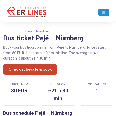
Home
Pejë
Pejë – Nürnberg
Bus ticket Pejë – Nürnberg
Book your bus ticket online from
Pejë
to
Nürnberg
. Prices start
from
80 EUR
. 1 operator offers this line. The average travel
duration is about
21 h 30 min
.
Check schedule & book
PRICE FROM
DURATION
OPERATORS
80 EUR
~21 h 30
1
min
Bus schedule Pejë – Nürnberg