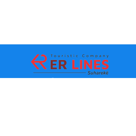
Ödeme yöntemleri:
En iyi seyahat
Ana bağlantılar
destinasyonları
İletişim