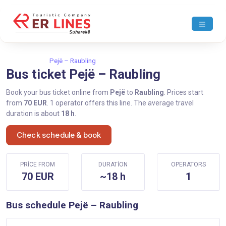
Home
Pejë
Pejë – Raubling
Bus ticket Pejë – Raubling
Book your bus ticket online from
Pejë
to
Raubling
. Prices start
from
70 EUR
. 1 operator offers this line. The average travel
duration is about
18 h
.
Check schedule & book
PRICE FROM
DURATION
OPERATORS
70 EUR
~18 h
1
Bus schedule Pejë – Raubling