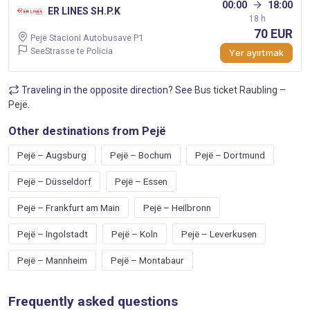
00:00
18:00
ER LINES SH.P.K
18 h
70 EUR
Pejë Stacioni Autobusave P1
SeeStrasse te Policia
Yer ayırtmak
Traveling in the opposite direction? See
Bus ticket Raubling –
Pejë
.
Other destinations from Pejë
Pejë – Augsburg
Pejë – Bochum
Pejë – Dortmund
Pejë – Düsseldorf
Pejë – Essen
Pejë – Frankfurt am Main
Pejë – Heilbronn
Pejë – Ingolstadt
Pejë – Koln
Pejë – Leverkusen
Pejë – Mannheim
Pejë – Montabaur
Frequently asked questions