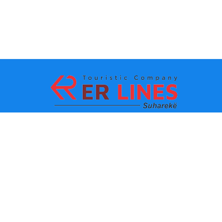
Ödeme yöntemleri:
En iyi seyahat
Ana bağlantılar
destinasyonları
İletişim
Şehre göre varış noktası
Hakkımızda