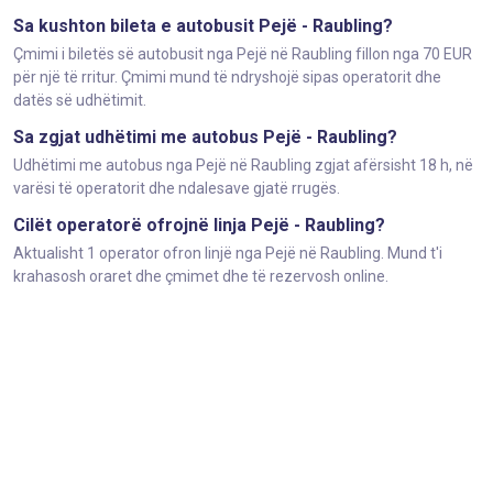
Sa kushton bileta e autobusit Pejë - Raubling?
Çmimi i biletës së autobusit nga Pejë në Raubling fillon nga 70 EUR
për një të rritur. Çmimi mund të ndryshojë sipas operatorit dhe
datës së udhëtimit.
Sa zgjat udhëtimi me autobus Pejë - Raubling?
Udhëtimi me autobus nga Pejë në Raubling zgjat afërsisht 18 h, në
varësi të operatorit dhe ndalesave gjatë rrugës.
Cilët operatorë ofrojnë linja Pejë - Raubling?
Aktualisht 1 operator ofron linjë nga Pejë në Raubling. Mund t'i
krahasosh oraret dhe çmimet dhe të rezervosh online.