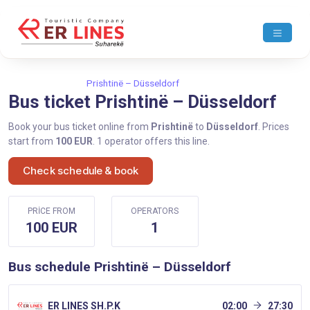
Home
Prishtinë
Prishtinë – Düsseldorf
Bus ticket Prishtinë – Düsseldorf
Book your bus ticket online from
Prishtinë
to
Düsseldorf
. Prices
start from
100 EUR
. 1 operator offers this line.
Check schedule & book
PRICE FROM
OPERATORS
100 EUR
1
Bus schedule Prishtinë – Düsseldorf
ER LINES SH.P.K
02:00
27:30