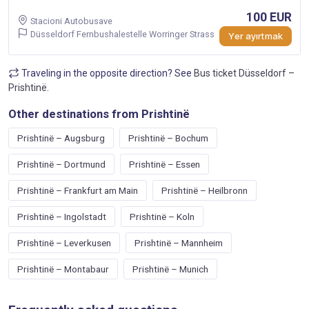
100 EUR
Stacioni Autobusave
Düsseldorf Fernbushalestelle Worringer Strass
Yer ayırtmak
Traveling in the opposite direction? See
Bus ticket Düsseldorf –
Prishtinë
.
Other destinations from Prishtinë
Prishtinë – Augsburg
Prishtinë – Bochum
Prishtinë – Dortmund
Prishtinë – Essen
Prishtinë – Frankfurt am Main
Prishtinë – Heilbronn
Prishtinë – Ingolstadt
Prishtinë – Koln
Prishtinë – Leverkusen
Prishtinë – Mannheim
Prishtinë – Montabaur
Prishtinë – Munich