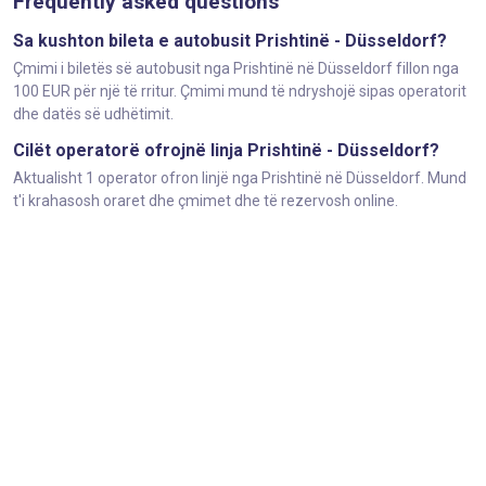
Frequently asked questions
Sa kushton bileta e autobusit Prishtinë - Düsseldorf?
Çmimi i biletës së autobusit nga Prishtinë në Düsseldorf fillon nga
100 EUR për një të rritur. Çmimi mund të ndryshojë sipas operatorit
dhe datës së udhëtimit.
Cilët operatorë ofrojnë linja Prishtinë - Düsseldorf?
Aktualisht 1 operator ofron linjë nga Prishtinë në Düsseldorf. Mund
t'i krahasosh oraret dhe çmimet dhe të rezervosh online.