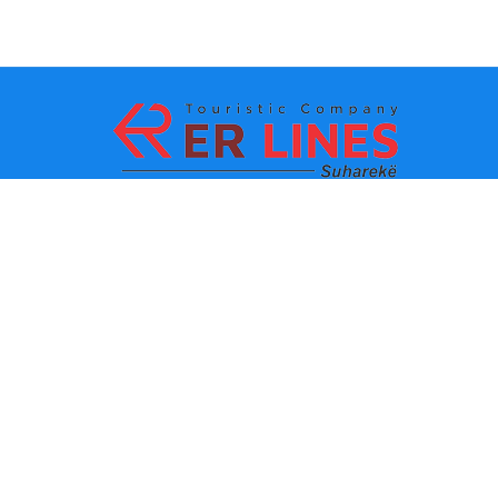
Ödeme yöntemleri:
En iyi seyahat
Ana bağlantılar
destinasyonları
İletişim
Şehre göre varış noktası
Hakkımızda
Eyalete göre varış noktası
Son haberler