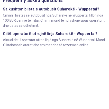
Frequently asked questions
Sa kushton bileta e autobusit Suharekë - Wuppertal?
Çmimi i biletës së autobusit nga Suharekë në Wuppertal fillon nga
100 EUR për një të rritur. Çmimi mund të ndryshojë sipas operatorit
dhe datës së udhëtimit.
Cilët operatorë ofrojnë linja Suharekë - Wuppertal?
Aktualisht 1 operator ofron linjë nga Suharekë në Wuppertal. Mund
t'i krahasosh oraret dhe çmimet dhe të rezervosh online.