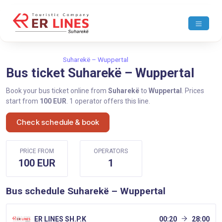
Home
Suharekë
Suharekë – Wuppertal
Bus ticket Suharekë – Wuppertal
Book your bus ticket online from
Suharekë
to
Wuppertal
. Prices
start from
100 EUR
. 1 operator offers this line.
Check schedule & book
PRICE FROM
OPERATORS
100 EUR
1
Bus schedule Suharekë – Wuppertal
ER LINES SH.P.K
00:20
28:00