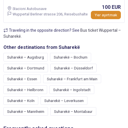
100 EUR
Stacioni Autobusave
Wuppertal Berliner strasse 206, Reisebushalte
Yer ayırtmak
Traveling in the opposite direction? See
Bus ticket Wuppertal –
Suharekë
.
Other destinations from Suharekë
Suharekë – Augsburg
Suharekë – Bochum
Suharekë – Dortmund
Suharekë – Düsseldorf
Suharekë – Essen
Suharekë – Frankfurt am Main
Suharekë – Heilbronn
Suharekë – Ingolstadt
Suharekë – Koln
Suharekë – Leverkusen
Suharekë – Mannheim
Suharekë – Montabaur