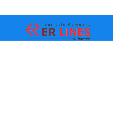
Ödeme yöntemleri:
En iyi seyahat
Ana bağlantılar
destinasyonları
İletişim
Şehre göre varış noktası
Hakkımızda
Eyalete göre varış noktası
Son haberler