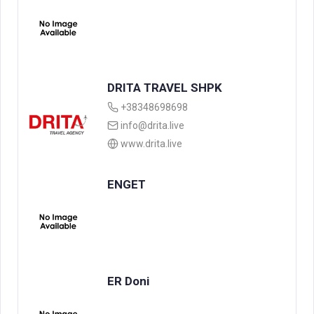
DRITA TRAVEL SHPK
+38348698698
info@drita.live
www.drita.live
ENGET
ER Doni