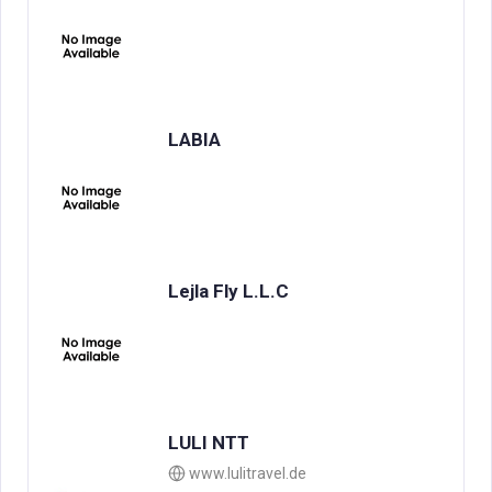
LABIA
Lejla Fly L.L.C
LULI NTT
www.lulitravel.de