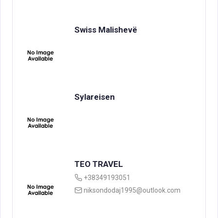
Swiss Malishevë
Sylareisen
TEO TRAVEL
+38349193051
niksondodaj1995@outlook.com