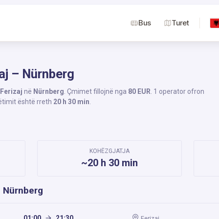
Bus
Turet
zaj – Nürnberg
Ferizaj
në
Nürnberg
. Çmimet fillojnë nga
80 EUR
. 1 operator ofron
ëtimit është rreth
20 h 30 min
.
KOHËZGJATJA
~20 h 30 min
– Nürnberg
01:00
21:30
Ferizaj