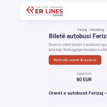
Ballina
Ferizaj
Ferizaj – Nürnberg
Biletë autobusi Feri
Rezervo online biletën e autobusit nga
këtë linjë. Kohëzgjatja mesatare e udh
Kontrollo oraret & rezervo
ÇMIMI NGA
80 EUR
Oraret e autobusit Ferizaj 