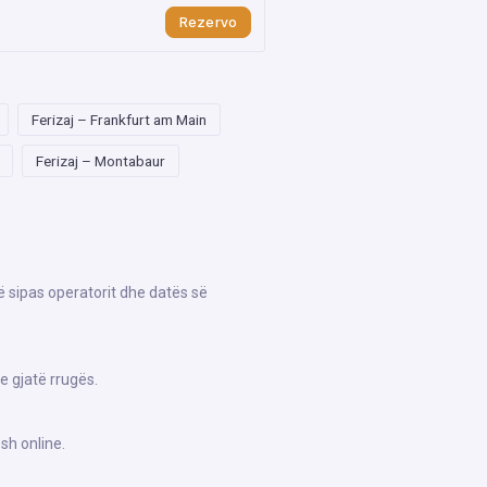
Rezervo
Ferizaj – Frankfurt am Main
Ferizaj – Montabaur
ë sipas operatorit dhe datës së
e gjatë rrugës.
sh online.