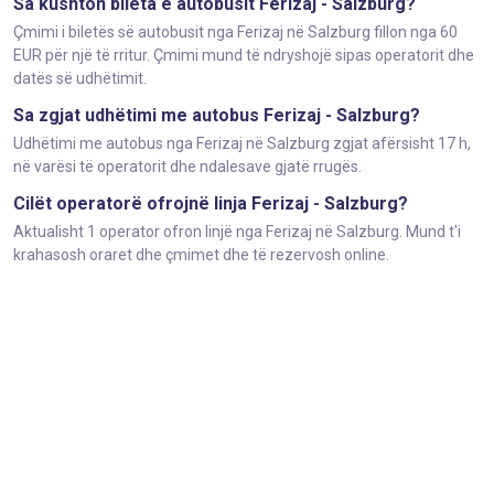
Sa kushton bileta e autobusit Ferizaj - Salzburg?
Çmimi i biletës së autobusit nga Ferizaj në Salzburg fillon nga 60
EUR për një të rritur. Çmimi mund të ndryshojë sipas operatorit dhe
datës së udhëtimit.
Sa zgjat udhëtimi me autobus Ferizaj - Salzburg?
Udhëtimi me autobus nga Ferizaj në Salzburg zgjat afërsisht 17 h,
në varësi të operatorit dhe ndalesave gjatë rrugës.
Cilët operatorë ofrojnë linja Ferizaj - Salzburg?
Aktualisht 1 operator ofron linjë nga Ferizaj në Salzburg. Mund t'i
krahasosh oraret dhe çmimet dhe të rezervosh online.