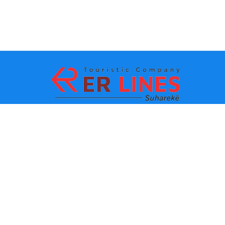
Metodat e pagesës:
Top destinacionet
Linqet Kryesore
Destinacioni me qytet
Kontakti
Destinacioni me shtet
Rreth Nesh