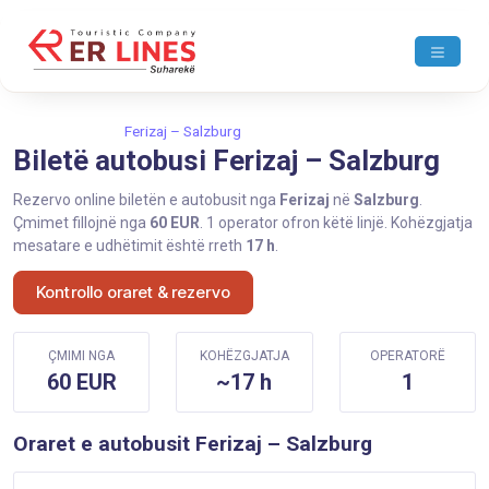
Ballina
Ferizaj
Ferizaj – Salzburg
Biletë autobusi Ferizaj – Salzburg
Rezervo online biletën e autobusit nga
Ferizaj
në
Salzburg
.
Çmimet fillojnë nga
60 EUR
. 1 operator ofron këtë linjë. Kohëzgjatja
mesatare e udhëtimit është rreth
17 h
.
Kontrollo oraret & rezervo
ÇMIMI NGA
KOHËZGJATJA
OPERATORË
60 EUR
~17 h
1
Oraret e autobusit Ferizaj – Salzburg