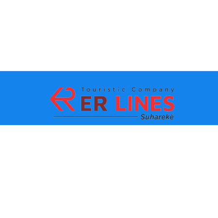
Metodat e pagesës:
Top destinacionet
Linqet Kryesore
Destinacioni me qytet
Kontakti