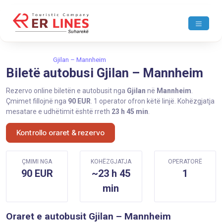
Ballina
Gjilan
Gjilan – Mannheim
Biletë autobusi Gjilan – Mannheim
Rezervo online biletën e autobusit nga
Gjilan
në
Mannheim
.
Çmimet fillojnë nga
90 EUR
. 1 operator ofron këtë linjë. Kohëzgjatja
mesatare e udhëtimit është rreth
23 h 45 min
.
Kontrollo oraret & rezervo
ÇMIMI NGA
KOHËZGJATJA
OPERATORË
90 EUR
~23 h 45
1
min
Oraret e autobusit Gjilan – Mannheim