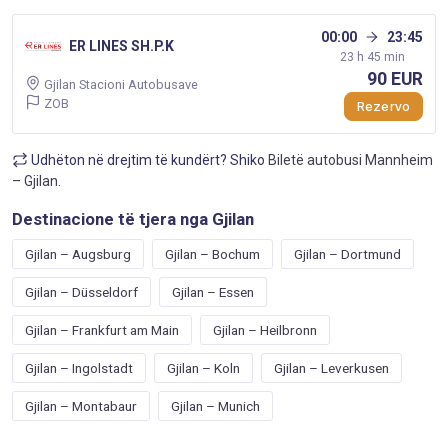
00:00
23:45
ER LINES SH.P.K
23 h 45 min
90 EUR
Gjilan Stacioni Autobusave
ZOB
Rezervo
Udhëton në drejtim të kundërt? Shiko
Biletë autobusi Mannheim
– Gjilan
.
Destinacione të tjera nga Gjilan
Gjilan – Augsburg
Gjilan – Bochum
Gjilan – Dortmund
Gjilan – Düsseldorf
Gjilan – Essen
Gjilan – Frankfurt am Main
Gjilan – Heilbronn
Gjilan – Ingolstadt
Gjilan – Koln
Gjilan – Leverkusen
Gjilan – Montabaur
Gjilan – Munich