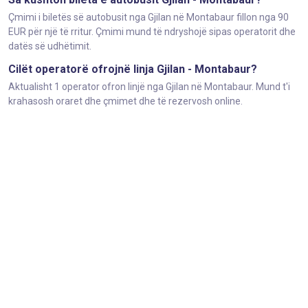
Çmimi i biletës së autobusit nga Gjilan në Montabaur fillon nga 90
EUR për një të rritur. Çmimi mund të ndryshojë sipas operatorit dhe
datës së udhëtimit.
Cilët operatorë ofrojnë linja Gjilan - Montabaur?
Aktualisht 1 operator ofron linjë nga Gjilan në Montabaur. Mund t'i
krahasosh oraret dhe çmimet dhe të rezervosh online.