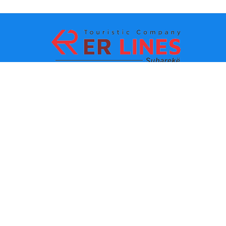
Metodat e pagesës:
Top destinacionet
Linqet Kryesore
Destinacioni me qytet
Kontakti
Destinacioni me shtet
Rreth Nesh
Lajmet e fundit
Politikat dhe kushtet e
përdorimit