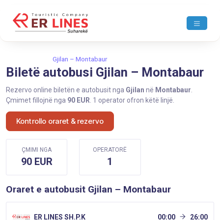
Ballina
Gjilan
Gjilan – Montabaur
Biletë autobusi Gjilan – Montabaur
Rezervo online biletën e autobusit nga
Gjilan
në
Montabaur
.
Çmimet fillojnë nga
90 EUR
. 1 operator ofron këtë linjë.
Kontrollo oraret & rezervo
ÇMIMI NGA
OPERATORË
90 EUR
1
Oraret e autobusit Gjilan – Montabaur
ER LINES SH.P.K
00:00
26:00