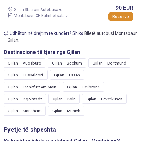
90 EUR
Gjilan Stacioni Autobusave
Montabaur ICE Bahnhofsplatz
Rezervo
Udhëton në drejtim të kundërt? Shiko
Biletë autobusi Montabaur
– Gjilan
.
Destinacione të tjera nga Gjilan
Gjilan – Augsburg
Gjilan – Bochum
Gjilan – Dortmund
Gjilan – Düsseldorf
Gjilan – Essen
Gjilan – Frankfurt am Main
Gjilan – Heilbronn
Gjilan – Ingolstadt
Gjilan – Koln
Gjilan – Leverkusen
Gjilan – Mannheim
Gjilan – Munich
Pyetje të shpeshta
Sa kushton bileta e autobusit Gjilan - Montabaur?