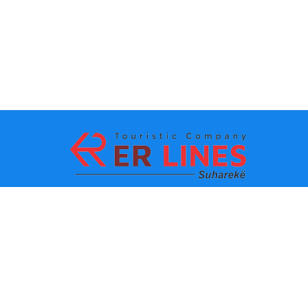
Metodat e pagesës:
Top destinacionet
Linqet Kryesore
Destinacioni me qytet
Kontakti