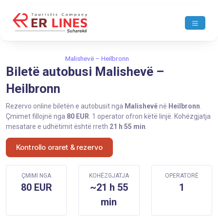
Ballina
Malishevë
Malishevë – Heilbronn
Biletë autobusi Malishevë –
Heilbronn
Rezervo online biletën e autobusit nga
Malishevë
në
Heilbronn
.
Çmimet fillojnë nga
80 EUR
. 1 operator ofron këtë linjë. Kohëzgjatja
mesatare e udhëtimit është rreth
21 h 55 min
.
Kontrollo oraret & rezervo
ÇMIMI NGA
KOHËZGJATJA
OPERATORË
80 EUR
~21 h 55
1
min