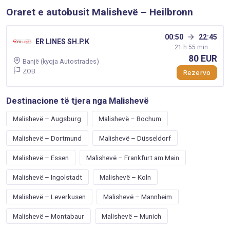
Oraret e autobusit Malishevë – Heilbronn
00:50
22:45
ER LINES SH.P.K
21 h 55 min
80 EUR
Banjë (kyqja Autostrades)
ZOB
Rezervo
Destinacione të tjera nga Malishevë
Malishevë – Augsburg
Malishevë – Bochum
Malishevë – Dortmund
Malishevë – Düsseldorf
Malishevë – Essen
Malishevë – Frankfurt am Main
Malishevë – Ingolstadt
Malishevë – Koln
Malishevë – Leverkusen
Malishevë – Mannheim
Malishevë – Montabaur
Malishevë – Munich