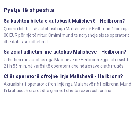
Pyetje të shpeshta
Sa kushton bileta e autobusit Malishevë - Heilbronn?
Çmimi i biletës së autobusit nga Malishevë në Heilbronn fillon nga
80 EUR për një të rritur. Çmimi mund të ndryshojë sipas operatorit
dhe datës së udhëtimit.
Sa zgjat udhëtimi me autobus Malishevë - Heilbronn?
Udhëtimi me autobus nga Malishevë në Heilbronn zgjat afërsisht
21 h 55 min, në varësi të operatorit dhe ndalesave gjatë rrugës.
Cilët operatorë ofrojnë linja Malishevë - Heilbronn?
Aktualisht 1 operator ofron linjë nga Malishevë në Heilbronn. Mund
t'i krahasosh oraret dhe çmimet dhe të rezervosh online.