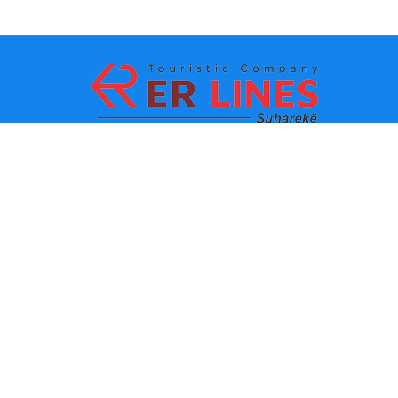
Metodat e pagesës:
Top destinacionet
Linqet Kryesore
Destinacioni me qytet
Kontakti
Destinacioni me shtet
Rreth Nesh
Lajmet e fundit
Politikat dhe kushtet e