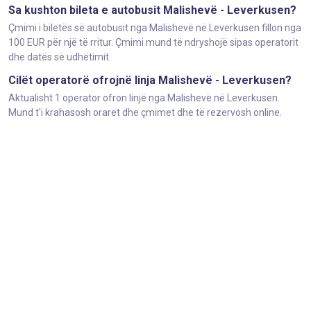
Sa kushton bileta e autobusit Malishevë - Leverkusen?
Çmimi i biletës së autobusit nga Malishevë në Leverkusen fillon nga
100 EUR për një të rritur. Çmimi mund të ndryshojë sipas operatorit
dhe datës së udhëtimit.
Cilët operatorë ofrojnë linja Malishevë - Leverkusen?
Aktualisht 1 operator ofron linjë nga Malishevë në Leverkusen.
Mund t'i krahasosh oraret dhe çmimet dhe të rezervosh online.