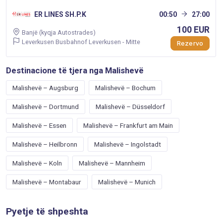
ER LINES SH.P.K
00:50
27:00
100 EUR
Banjë (kyqja Autostrades)
Leverkusen Busbahnof Leverkusen - Mitte
Rezervo
Destinacione të tjera nga Malishevë
Malishevë – Augsburg
Malishevë – Bochum
Malishevë – Dortmund
Malishevë – Düsseldorf
Malishevë – Essen
Malishevë – Frankfurt am Main
Malishevë – Heilbronn
Malishevë – Ingolstadt
Malishevë – Koln
Malishevë – Mannheim
Malishevë – Montabaur
Malishevë – Munich
Pyetje të shpeshta