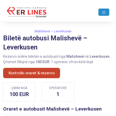
Ballina
Malishevë
Malishevë – Leverkusen
Biletë autobusi Malishevë –
Leverkusen
Rezervo online biletën e autobusit nga
Malishevë
në
Leverkusen
.
Çmimet fillojnë nga
100 EUR
. 1 operator ofron këtë linjë.
Kontrollo oraret & rezervo
ÇMIMI NGA
OPERATORË
100 EUR
1
Oraret e autobusit Malishevë – Leverkusen