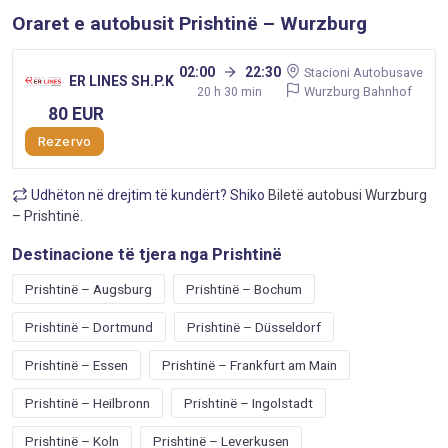
Oraret e autobusit Prishtinë – Wurzburg
02:00
22:30
Stacioni Autobusave
ER LINES SH.P.K
Wurzburg Bahnhof
20 h 30 min
80 EUR
Rezervo
Udhëton në drejtim të kundërt? Shiko
Biletë autobusi Wurzburg
– Prishtinë
.
Destinacione të tjera nga Prishtinë
Prishtinë – Augsburg
Prishtinë – Bochum
Prishtinë – Dortmund
Prishtinë – Düsseldorf
Prishtinë – Essen
Prishtinë – Frankfurt am Main
Prishtinë – Heilbronn
Prishtinë – Ingolstadt
Prishtinë – Koln
Prishtinë – Leverkusen