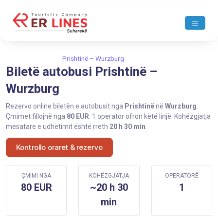
Ballina
Prishtinë
Prishtinë – Wurzburg
Biletë autobusi Prishtinë –
Wurzburg
Rezervo online biletën e autobusit nga
Prishtinë
në
Wurzburg
.
Çmimet fillojnë nga
80 EUR
. 1 operator ofron këtë linjë. Kohëzgjatja
mesatare e udhëtimit është rreth
20 h 30 min
.
Kontrollo oraret & rezervo
ÇMIMI NGA
KOHËZGJATJA
OPERATORË
80 EUR
~20 h 30
1
min