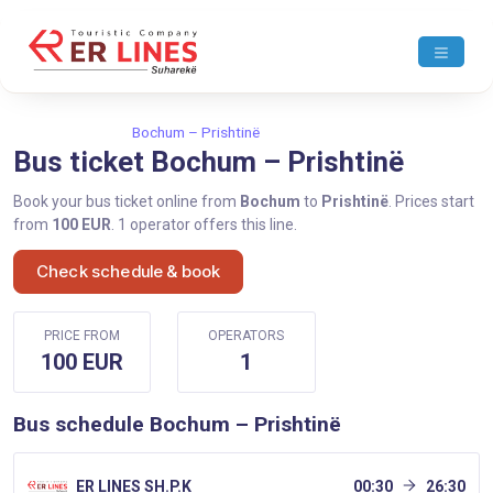
Home
Bochum
Bochum – Prishtinë
Bus ticket Bochum – Prishtinë
Book your bus ticket online from
Bochum
to
Prishtinë
. Prices start
from
100 EUR
. 1 operator offers this line.
Check schedule & book
PRICE FROM
OPERATORS
100 EUR
1
Bus schedule Bochum – Prishtinë
ER LINES SH.P.K
00:30
26:30