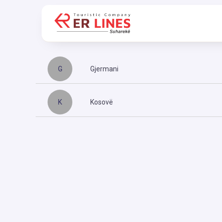
G
Gjermani
K
Kosovë