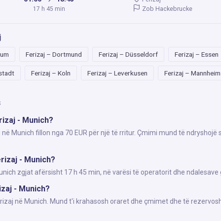
Zob Hackebrucke
17 h 45 min
j
hum
Ferizaj – Dortmund
Ferizaj – Düsseldorf
Ferizaj – Essen
lstadt
Ferizaj – Koln
Ferizaj – Leverkusen
Ferizaj – Mannheim
s
rizaj - Munich?
j në Munich fillon nga 70 EUR për një të rritur. Çmimi mund të ndryshojë 
rizaj - Munich?
ich zgjat afërsisht 17 h 45 min, në varësi të operatorit dhe ndalesave 
izaj - Munich?
Ferizaj në Munich. Mund t'i krahasosh oraret dhe çmimet dhe të rezervosh