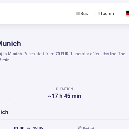
Bus
Touren
 Munich
aj
to
Munich
. Prices start from
70 EUR
. 1 operator offers this line. The
5 min
.
DURATION
~17 h 45 min
nich
01:00
18:45
Ferizaj