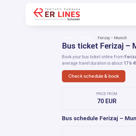
Home
Ferizaj
Ferizaj – Munich
Bus ticket Ferizaj –
Book your bus ticket online from
Feriz
average travel duration is about
17 h 4
Check schedule & book
PRICE FROM
70 EUR
Bus schedule Ferizaj – Mu