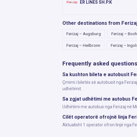
ER LINES SH.P.K
Other destinations from Feriza
Ferizaj – Augsburg
Ferizaj – Boc
Ferizaj – Heilbronn
Ferizaj – Ingo
Frequently asked question
Sa kushton bileta e autobusit Fe
Çmimi i biletës së autobusit nga Feriza
udhëtimit.
Sa zgjat udhëtimi me autobus Fe
Udhëtimi me autobus nga Ferizaj në Mun
Cilët operatorë ofrojnë linja Fer
Aktualisht 1 operator ofron linjë nga 